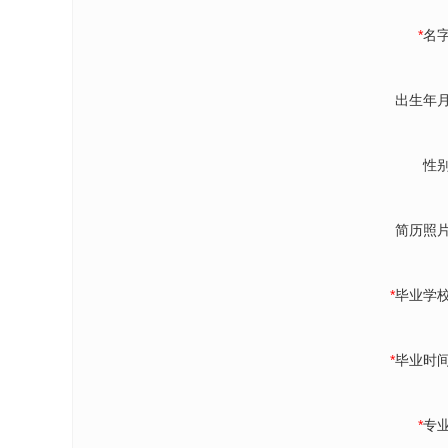
*
名
出生年
性
简历照
*
毕业学
*
毕业时
*
专