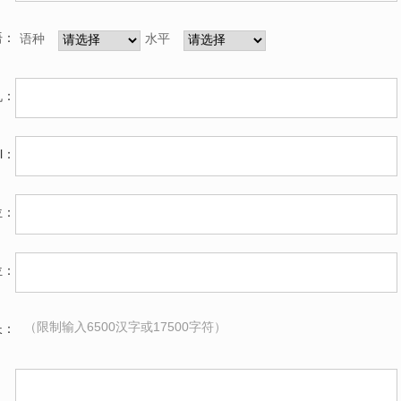
语：
语种
水平
机：
il：
位：
位：
（限制输入6500汉字或17500字符）
长：