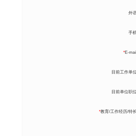
外
手
*
E-ma
目前工作单
目前单位职
*
教育/工作经历/特