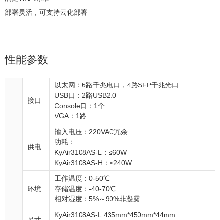
部署灵活，可支持云化部署
性能参数
以太网：6路千兆电口，4路SFP千兆光口
USB口：2路USB2.0
接口
Console口：1个
VGA：1路
输入电压：220VAC冗余
功耗：
供电
KyAir3108AS-L：≤60W
KyAir3108AS-H：≤240W
工作温度：0-50℃
环境
存储温度：-40-70℃
相对湿度：5%～90%非凝露
KyAir3108AS-L:435mm*450mm*44mm
尺寸