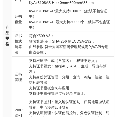
KyAir3108AS-H:440mm*500mm*88mm
KyAir3108AS-L:最大支持1000个（默认不包含证
证书
书）
容量
KyAir3108AS-H:最大支持30000个（默认不包含证
产
书）
品
证书
符合X509 V3；
规
格式
签名算法:基于SHA-256 的ECDSA-192；
格
与算
曲线参数:符合为国家密码管理局规定的WAPI专用
法
曲线参数；
支持根证书生成（自签名）、根证书导入；
支持证书颁发：包括AE、ASUE 生成、导出与颁
发；
证书
支持身份凭证管理：分组、查询、冻结、注销、注
管理
销列表导出；
支持证书模板定制与应用；
支持证书操作管理过程记录与审计。
支持证书鉴别：接入地认证鉴别、归属地漫游认证
鉴别、中心漫游认证鉴别；
WAPI
支持认证管理：认证使能控制、角色认证控制、终
鉴别