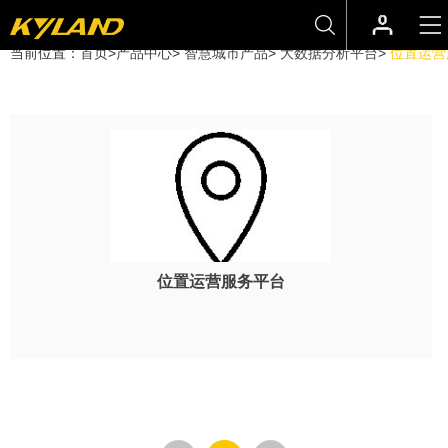
当前位置：
首页
>
产品中心
>
智慧城市产品
>
大数据分析平台
>
位置运营
位置运营服务平台