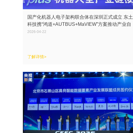
国产化机器人电子架构联合体在深圳正式成立 东土
科技携“鸿道+AUTBUS+MaVIEW”方案推动产业自
主可控
2026-04-22
了解详情>