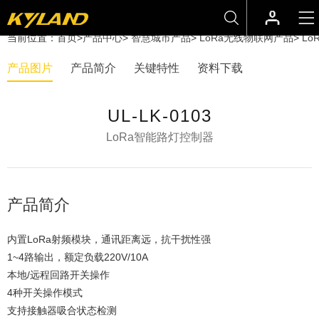
当前位置：
首页
>
产品中心
>
智慧城市产品
>
LoRa无线物联网产品
>
Lo
产品图片
产品简介
关键特性
资料下载
UL-LK-0103
LoRa智能路灯控制器
产品简介
内置LoRa射频模块，通讯距离远，抗干扰性强
1~4路输出，额定负载220V/10A
本地/远程回路开关操作
4种开关操作模式
支持接触器吸合状态检测