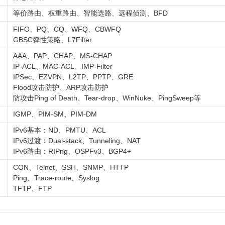
等价路由、权重路由、智能选路、远程侦测、BFD
FIFO、PQ、CQ、WFQ、CBWFQ
GBSC弹性策略、L7Filter
AAA、PAP、CHAP、MS-CHAP
IP-ACL、MAC-ACL、IMP-Filter
IPSec、EZVPN、L2TP、PPTP、GRE
Flood攻击防护、ARP攻击防护
防攻击Ping of Death、Tear-drop、WinNuke、PingSweep等
IGMP、PIM-SM、PIM-DM
IPv6基本：ND、PMTU、ACL
IPv6过渡：Dual-stack、Tunneling、NAT
IPv6路由：RIPng、OSPFv3、BGP4+
CON、Telnet、SSH、SNMP、HTTP
Ping、Trace-route、Syslog
TFTP、FTP