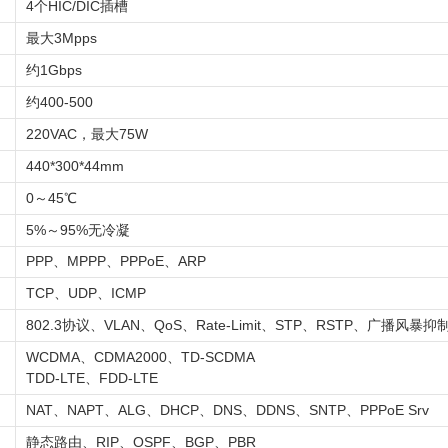
4个HIC/DIC插槽
最大3Mpps
约1Gbps
约400-500
220VAC，最大75W
440*300*44mm
0～45℃
5%～95%无冷凝
PPP、MPPP、PPPoE、ARP
TCP、UDP、ICMP
802.3协议、VLAN、QoS、Rate-Limit、STP、RSTP、广播风暴抑
WCDMA、CDMA2000、TD-SCDMA
TDD-LTE、FDD-LTE
NAT、NAPT、ALG、DHCP、DNS、DDNS、SNTP、PPPoE Srv
静态路由、RIP、OSPF、BGP、PBR