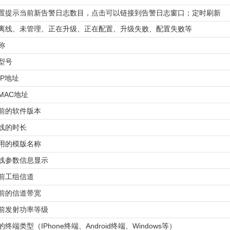
置提示当前新告警日志数目，点击可以链接到告警日志窗口；定时刷新
离线、未管理、正在升级、正在配置、升级失败、配置失败等
称
型号
P地址
MAC地址
前的软件版本
线的时长
用的模版名称
线参数信息显示
前工组信道
前的信道带宽
前发射功率等级
终端类型（IPhone终端、Android终端、Windows等）