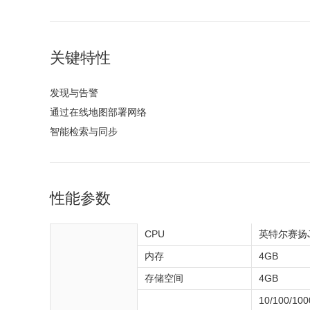
关键特性
发现与告警
支持多种探测发现方法，确保设备能在各种网络
通过在线地图部署网络
支持告警信
架构中成功上线和监控
支持在线地图，显示设备的方位并支持编辑。通
智能检索与同步
弹出，邮件
过离线地图还可以为室内场景分布二次定位
支持设备的关键信息检索，方便快捷的查询目标
支持NTP
设备
性能参数
CPU
英特尔赛扬J
内存
4GB
存储空间
4GB
10/100/100