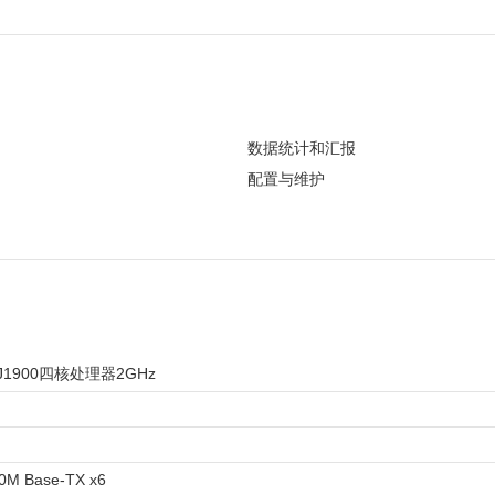
数据统计和汇报
息，可在设备故障主页制定出提醒，
支持多种设备信息的统计，例如在线
配置与维护
通知等各种自定义故障警告规则
备，操作日志等
支持设备运行状态显示，例如在线，
服务器，方便在线设备同步时间
中，升级中
支持设备名，IP地址，方位信息，
其他个性化信息的远程修改
1900四核处理器2GHz
0M Base-TX x6