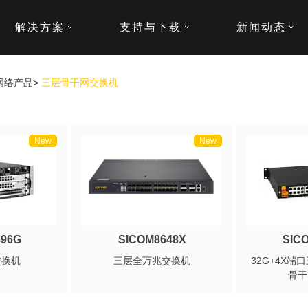
解决方案
支持与下载
新闻动态
网络产品
>
三层骨干网交换机
New
New
896G
SICOM8648X
SIC
交换机
三层全万兆交换机
32G+4X
骨干