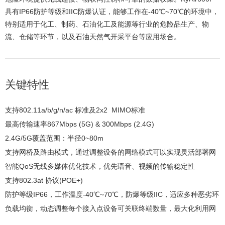
具有IP66防护等级和IIC防爆认证，能够工作在-40℃~70℃的环境中，
特别适用于化工、制药、石油化工及能源等行业的危险品生产、物
流、仓储等环节，以及石油天然气开采平台等应用场合。
关键特性
支持802.11a/b/g/n/ac 标准及2x2 MIMO标准
最高传输速率867Mbps (5G) & 300Mbps (2.4G)
2.4G/5G覆盖范围：半径0~80m
支持网桥及路由模式，通过调整设备的网络模式可以实现灵活部署网
络架构
智能QoS无线多媒体优化技术，优先语音、视频的传输稳定性
支持802.3at 协议(POE+)
防护等级IP66，工作温度-40℃~70℃，防爆等级IIC，适应多种恶劣环
境
负载均衡，动态调整每个接入点设备可关联终端数量，最大化利用网
络资源