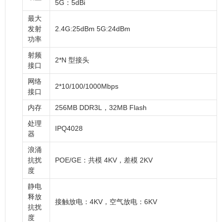
5G：5dBi
最大
发射
2.4G:25dBm 5G:24dBm
功率
射频
2*N 型接头
接口
网络
2*10/100/1000Mbps
接口
内存
256MB DDR3L，32MB Flash
处理
IPQ4028
器
浪涌
抗扰
POE/GE：共模 4KV，差模 2KV
度
静电
释放
接触放电：4KV，空气放电：6KV
抗扰
度