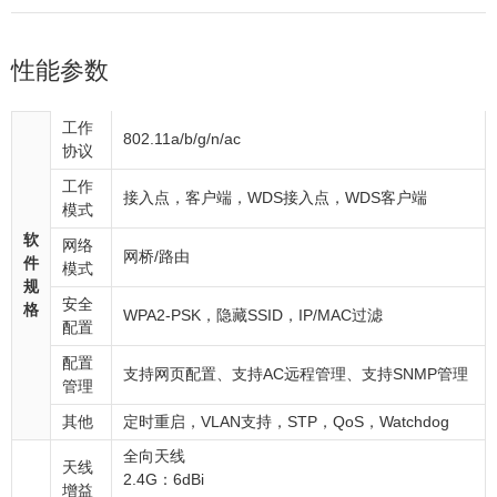
性能参数
工作
802.11a/b/g/n/ac
协议
工作
接入点，客户端，WDS接入点，WDS客户端
模式
软
网络
网桥/路由
件
模式
规
安全
格
WPA2-PSK，隐藏SSID，IP/MAC过滤
配置
配置
支持网页配置、支持AC远程管理、支持SNMP管理
管理
其他
定时重启，VLAN支持，STP，QoS，Watchdog
全向天线
天线
2.4G：6dBi
增益