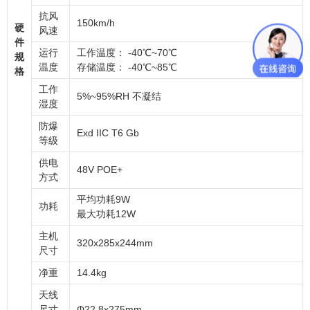
抗风
150km/h
硬
风速
件
运行
工作温度： -40℃~70℃
规
温度
存储温度： -40℃~85℃
格
工作
5%~95%RH 不凝结
湿度
防爆
Exd IIC T6 Gb
等级
供电
48V POE+
方式
平均功耗9W
功耗
最大功耗12W
主机
320x285x244mm
尺寸
净重
14.4kg
天线
尺寸
Φ22.8x275mm