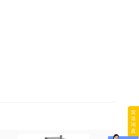
发
送
询
盘